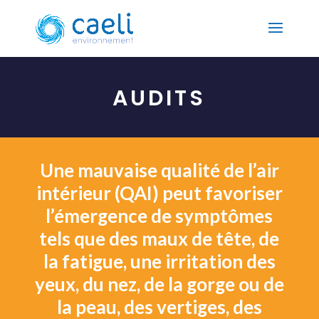
AUDITS
Une mauvaise qualité de l’air
intérieur (QAI) peut favoriser
l’émergence de symptômes
tels que des maux de tête, de
la fatigue, une irritation des
yeux, du nez, de la gorge ou de
la peau, des vertiges, des